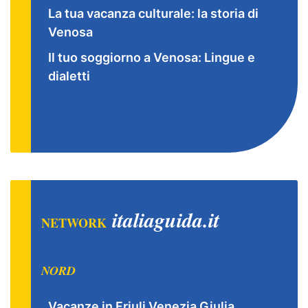
La tua vacanza culturale: la storia di
Venosa
Il tuo soggiorno a Venosa: Lingue e
dialetti
italiaguida.it
NETWORK
NORD
Vacanze in Friuli Venezia Giulia